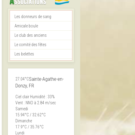
Les donneurs de sang
Amicale boule
Le club des anciens
Le comité des fêtes
Les belettes
Sainte-Agathe-en-
27.04°C
Donzy, FR
Ciel clair
Humidité : 33%
Vent : NNO à 2.84 m/sec
Samedi
15.94°C / 32.62°C
Dimanche
17.9°C / 35.76°C
Lundi