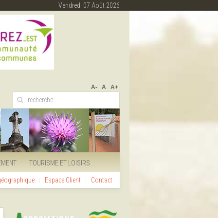
Vendredi 07 Août 2026
A-
A
A+
EMENT
TOURISME ET LOISIRS
 géographique
Espace Client
Contact