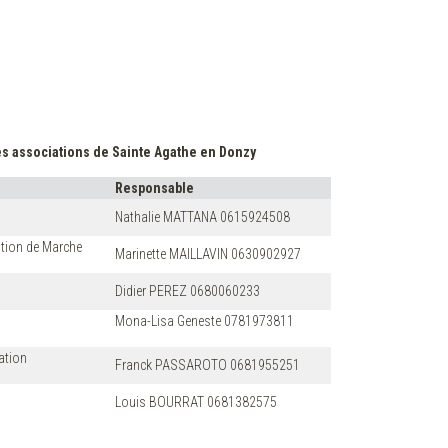
es associations de Sainte Agathe en Donzy
Responsable
g
Nathalie MATTANA 0615924508
tion de Marche
Marinette MAILLAVIN 0630902927
Didier PEREZ 0680060233
Mona-Lisa Geneste 0781973811
ation
Franck PASSAROTO 0681955251
Louis BOURRAT 0681382575